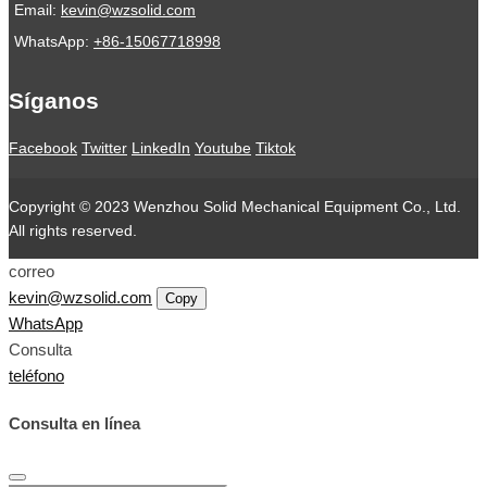
Email:
kevin@wzsolid.com
WhatsApp:
+86-15067718998
Síganos
Facebook
Twitter
LinkedIn
Youtube
Tiktok
Copyright © 2023 Wenzhou Solid Mechanical Equipment Co., Ltd.
All rights reserved.
correo
kevin@wzsolid.com
Copy
WhatsApp
Consulta
teléfono
Consulta en línea