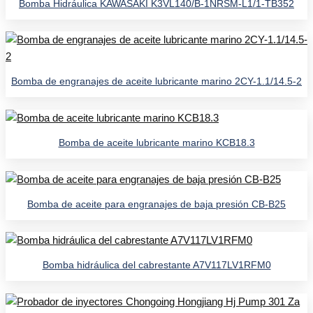
Bomba Hidráulica KAWASAKI K3VL140/B-1NRSM-L1/1-TB352
Bomba de engranajes de aceite lubricante marino 2CY-1.1/14.5-2
Bomba de aceite lubricante marino KCB18.3
Bomba de aceite para engranajes de baja presión CB-B25
Bomba hidráulica del cabrestante A7V117LV1RFM0