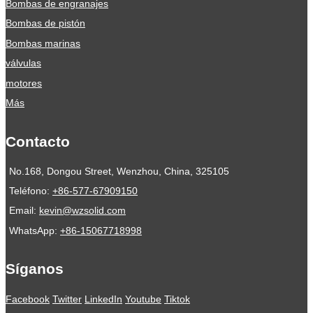
Bombas de engranajes
Bombas de pistón
Bombas marinas
válvulas
motores
Más
Contacto
No.168, Dongou Street, Wenzhou, China, 325105
Teléfono:
+86-577-67909150
Email:
kevin@wzsolid.com
WhatsApp:
+86-15067718998
Síganos
Facebook
Twitter
LinkedIn
Youtube
Tiktok