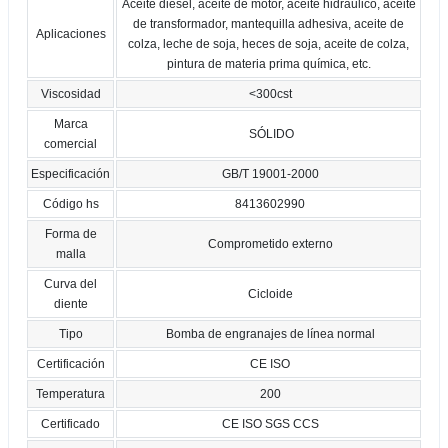
Aceite diesel, aceite de motor, aceite hidráulico, aceite
de transformador, mantequilla adhesiva, aceite de
Aplicaciones
colza, leche de soja, heces de soja, aceite de colza,
pintura de materia prima química, etc.
Viscosidad
<300cst
Marca
SÓLIDO
comercial
Especificación
GB/T 19001-2000
Código hs
8413602990
Forma de
Comprometido externo
malla
Curva del
Cicloide
diente
Tipo
Bomba de engranajes de línea normal
Certificación
CE ISO
Temperatura
200
Certificado
CE ISO SGS CCS