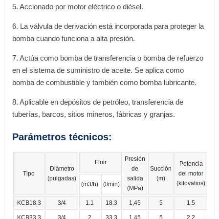
5. Accionado por motor eléctrico o diésel.
6. La válvula de derivación está incorporada para proteger la
bomba cuando funciona a alta presión.
7. Actúa como bomba de transferencia o bomba de refuerzo
en el sistema de suministro de aceite. Se aplica como
bomba de combustible y también como bomba lubricante.
8. Aplicable en depósitos de petróleo, transferencia de
tuberías, barcos, sitios mineros, fábricas y granjas.
Parámetros técnicos:
Presión
Fluir
Potencia
Diámetro
de
Succión
Tipo
del motor
(pulgadas)
salida
(m)
(kilovatios)
(m3/h)
(l/min)
(MPa)
KCB18.3
3/4
1.1
18.3
1,45
5
1.5
KCB33.3
3/4
2
33.3
1,45
5
2.2