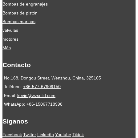
Bombas de engranajes
Bombas de pistón
Bombas marinas
válvulas
motores
Más
Contacto
No.168, Dongou Street, Wenzhou, China, 325105
Teléfono:
+86-577-67909150
Email:
kevin@wzsolid.com
WhatsApp:
+86-15067718998
Síganos
Facebook
Twitter
LinkedIn
Youtube
Tiktok