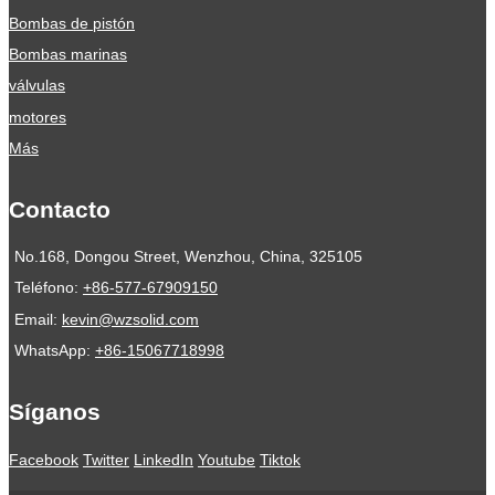
Bombas de pistón
Bombas marinas
válvulas
motores
Más
Contacto
No.168, Dongou Street, Wenzhou, China, 325105
Teléfono:
+86-577-67909150
Email:
kevin@wzsolid.com
WhatsApp:
+86-15067718998
Síganos
Facebook
Twitter
LinkedIn
Youtube
Tiktok