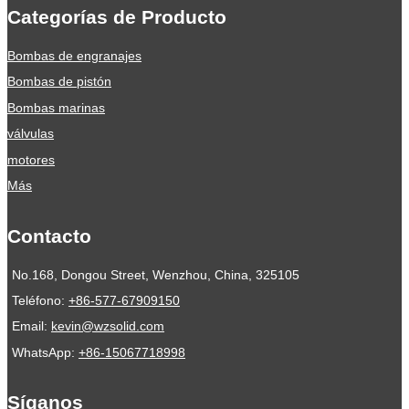
Categorías de Producto
Bombas de engranajes
Bombas de pistón
Bombas marinas
válvulas
motores
Más
Contacto
No.168, Dongou Street, Wenzhou, China, 325105
Teléfono:
+86-577-67909150
Email:
kevin@wzsolid.com
WhatsApp:
+86-15067718998
Síganos