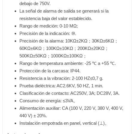
debajo de 750V.
La señal de alarma de salida se generará si la
resistencia baja del valor establecido.
Rango de medición: 0-10 MΩ;
Precisión de la indicación: ⑩.
Precisión de la alarma: 10KΩ±2KΩ；30KΩ±6KΩ；
60KΩ±6KΩ；100KΩ±10KΩ；200KΩ±20KΩ；
500KΩ±50KΩ；1000KΩ±100KΩ；
Rango de temperatura ambiente: -25 ℃ a +55 ℃.
Protección de la carcasa: IP44.
Resistencia a la vibración: 2-100 HZ≤0,7 g.
Prueba dieléctrica: AC2.6KV, 50 HZ, 1 min.
Clasificación de contacto: AC250V, 3A; DC28V, 3A.
Consumo de energía: ≤3VA。
Alimentación auxiliar: CA (100 V, 220 V, 380 V, 400 V,
440 V) ± 20%.
Instalación empotrada en panel, vertical (⊥)。