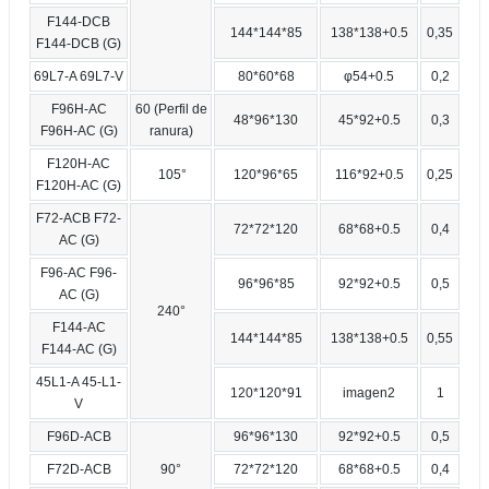
F144-DCB
144*144*85
138*138+0.5
0,35
F144-DCB (G)
69L7-A 69L7-V
80*60*68
φ54+0.5
0,2
F96H-AC
60 (Perfil de
48*96*130
45*92+0.5
0,3
F96H-AC (G)
ranura)
F120H-AC
105°
120*96*65
116*92+0.5
0,25
F120H-AC (G)
F72-ACB F72-
72*72*120
68*68+0.5
0,4
AC (G)
F96-AC F96-
96*96*85
92*92+0.5
0,5
AC (G)
240°
F144-AC
144*144*85
138*138+0.5
0,55
F144-AC (G)
45L1-A 45-L1-
120*120*91
imagen2
1
V
F96D-ACB
96*96*130
92*92+0.5
0,5
F72D-ACB
90°
72*72*120
68*68+0.5
0,4