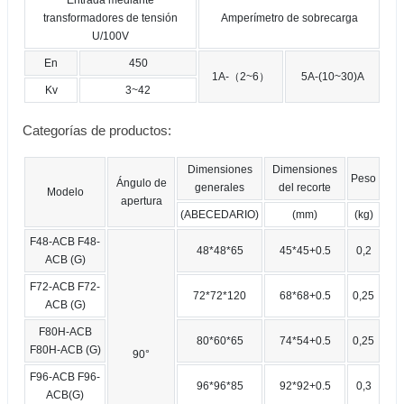
Entrada mediante
transformadores de tensión
Amperímetro de sobrecarga
U/100V
En
450
1A-（2~6）
5A-(10~30)A
Kv
3~42
Categorías de productos:
Dimensiones
Dimensiones
Peso
Ángulo de
generales
del recorte
Modelo
apertura
(ABECEDARIO)
(mm)
(kg)
F48-ACB F48-
48*48*65
45*45+0.5
0,2
ACB (G)
F72-ACB F72-
72*72*120
68*68+0.5
0,25
ACB (G)
F80H-ACB
80*60*65
74*54+0.5
0,25
F80H-ACB (G)
90°
F96-ACB F96-
96*96*85
92*92+0.5
0,3
ACB(G)