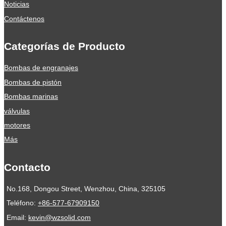
Noticias
Contáctenos
Categorías de Producto
Bombas de engranajes
Bombas de pistón
Bombas marinas
válvulas
motores
Más
Contacto
No.168, Dongou Street, Wenzhou, China, 325105
Teléfono:
+86-577-67909150
Email:
kevin@wzsolid.com