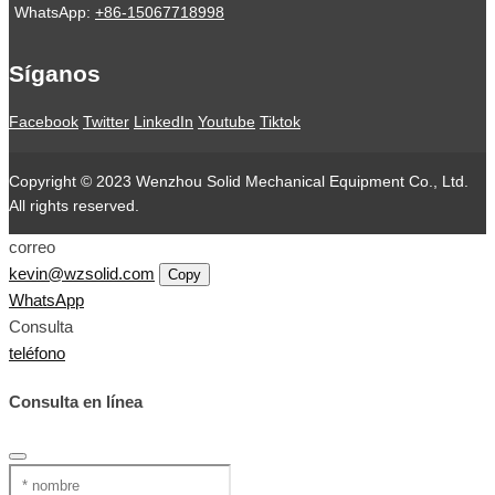
WhatsApp:
+86-15067718998
Síganos
Facebook
Twitter
LinkedIn
Youtube
Tiktok
Copyright © 2023 Wenzhou Solid Mechanical Equipment Co., Ltd.
All rights reserved.
correo
kevin@wzsolid.com
Copy
WhatsApp
Consulta
teléfono
Consulta en línea