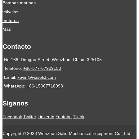
Bombas marinas
válvulas
motores
Más
Contacto
No.168, Dongou Street, Wenzhou, China, 325105
Teléfono:
+86-577-67909150
Email:
kevin@wzsolid.com
WhatsApp:
+86-15067718998
Síganos
Facebook
Twitter
LinkedIn
Youtube
Tiktok
Copyright © 2023 Wenzhou Solid Mechanical Equipment Co., Ltd.