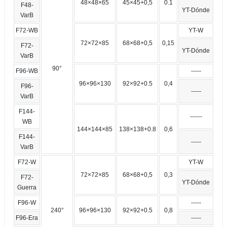
48×48×65
45×45+0,5
0.1
F48-
YT-Dónde
VarB
F72-WB
YT-W
72×72×85
68×68+0,5
0,15
F72-
YT-Dónde
VarB
90°
F96-WB
-----
96×96×130
92×92+0.5
0,4
F96-
-----
VarB
F144-
------
WB
144×144×85
138×138+0.8
0,6
F144-
-----
VarB
F72-W
YT-W
72×72×85
68×68+0,5
0,3
F72-
YT-Dónde
Guerra
F96-W
-----
240°
96×96×130
92×92+0.5
0,8
F96-Era
-----