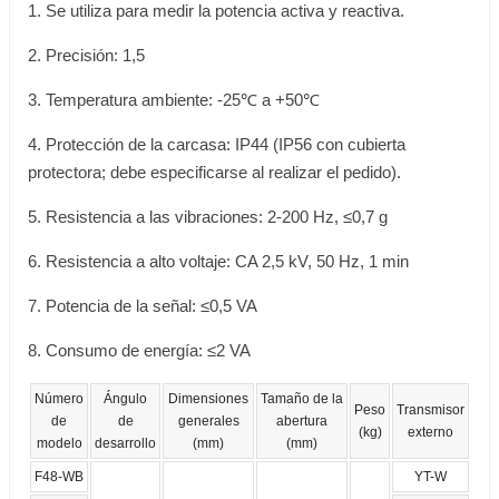
1. Se utiliza para medir la potencia activa y reactiva.
2. Precisión: 1,5
3. Temperatura ambiente: -25℃ a +50℃
4. Protección de la carcasa: IP44 (IP56 con cubierta
protectora; debe especificarse al realizar el pedido).
5. Resistencia a las vibraciones: 2-200 Hz, ≤0,7 g
6. Resistencia a alto voltaje: CA 2,5 kV, 50 Hz, 1 min
7. Potencia de la señal: ≤0,5 VA
8. Consumo de energía: ≤2 VA
Número
Ángulo
Dimensiones
Tamaño de la
Peso
Transmisor
de
de
generales
abertura
(kg)
externo
modelo
desarrollo
(mm)
(mm)
F48-WB
YT-W