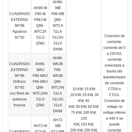
AH96-
AH96-W
WB
CUADRADO
F96-W
F96-WB
EXTERNO
F96J-W
Q96-
96*96
Q96-
WTCA
Agujeros
WTCZA
51L4
Conexión de
92*92
51L5
51L5G
corriente:
(Z96)
51L6
corriente de 5
DN96
a 150 KA,
AH96-
corriente
CUADRADO
AH96-
WNJB
conectada a
EXTERNO
WNJ
F96-
través del
96*96
F96-WNJ
WNJB
transformador
Orificios
F96-WNJ
Q96-
de corriente
92*92
Q96-
WTCAN
10 KW, 15 KW
CT/5A o
con Relé de
WTCZAN
51L4
, 20 KW, 25 KW, 30
CT/1A.
potencia
51L5
51L5G
KW, 40
Conexión de
Inversa
(Z96)
51L6
KW, 50 KW, 60 KW,
voltaje: el
DN96
75 KW, 100 KW,
voltaje inferior
120
a 440 V se
AH72-
KW, 150 KW,
puede
AH72-W
WB
200 KW, 250 KW,
conectar
CUADRADO
F72-W
F72-WB