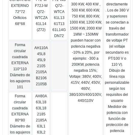
300 KW, 400 KW ,
directamente
EXTERNO
F72J-W
Q72-
500 KW, 600 KW,
. Los de 380 V
72*72
Q72-
WTCA
750 KW, 800 KW,
y superiores
Orificios
WTCZA
61L13
1000 KW, 1200 KW,
se conectan a
68*68
61L14
61T13
1500 KW, 2000 KW
través del
(Z72)
61L14G
1MW ~ 150MW
transformador
DN72
pueden hacer con
de voltaje PT
Forma
potencia negativa
(el voltaje
AH110A
circular
-10% a 20%, por
secundario es
45L8
cuadrada
ejemplo: -300 a
PT/100 V o
45L9
EXTERNA
200KW, potencia
110 V).
2105
110*110
negativa 15%;
Dibujo de
2105A
Diámetro de
Voltaje: 380V, 400V,
línea roja
B2106
los agujeros
415V, 440V, 450V,
personalizable
2105B
101
460V,
según los
380/100V400/100V,
requisitos del
Forma
AH80A
440/110V
usuario
circular
63L18
Medidor de
cuadrada
63L18
potencia con
EXTERNA
2185
función de
80*80
2185A
protección de
Diámetro de
63L1
potencia
los agujeros
63L2