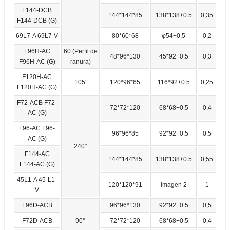
F144-DCB
144*144*85
138*138+0.5
0,35
F144-DCB (G)
69L7-A 69L7-V
80*60*68
φ54+0.5
0,2
F96H-AC
60 (Perfil de
48*96*130
45*92+0.5
0,3
F96H-AC (G)
ranura)
F120H-AC
105°
120*96*65
116*92+0.5
0,25
F120H-AC (G)
F72-ACB F72-
72*72*120
68*68+0.5
0,4
AC (G)
F96-AC F96-
96*96*85
92*92+0.5
0,5
AC (G)
240°
F144-AC
144*144*85
138*138+0.5
0,55
F144-AC (G)
45L1-A 45-L1-
120*120*91
imagen 2
1
V
F96D-ACB
96*96*130
92*92+0.5
0,5
F72D-ACB
90°
72*72*120
68*68+0.5
0,4