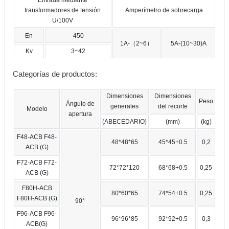
Entrada mediante
transformadores de tensión
Amperímetro de sobrecarga
U/100V
En
450
1A-（2~6）
5A-(10~30)A
Kv
3~42
Categorías de productos:
Dimensiones
Dimensiones
Peso
Ángulo de
generales
del recorte
Modelo
apertura
(ABECEDARIO)
(mm)
(kg)
F48-ACB F48-
48*48*65
45*45+0.5
0,2
ACB (G)
F72-ACB F72-
72*72*120
68*68+0.5
0,25
ACB (G)
F80H-ACB
80*60*65
74*54+0.5
0,25
F80H-ACB (G)
90°
F96-ACB F96-
96*96*85
92*92+0.5
0,3
ACB(G)