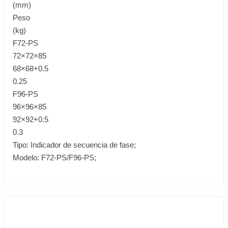
(mm)
Peso
(kg)
F72-PS
72×72×85
68×68+0.5
0.25
F96-PS
96×96×85
92×92+0.5
0.3
Tipo: Indicador de secuencia de fase;
Modelo: F72-PS/F96-PS;