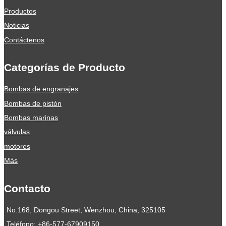
Productos
Noticias
Contáctenos
Categorías de Producto
Bombas de engranajes
Bombas de pistón
Bombas marinas
válvulas
motores
Más
Contacto
No.168, Dongou Street, Wenzhou, China, 325105
Teléfono:
+86-577-67909150