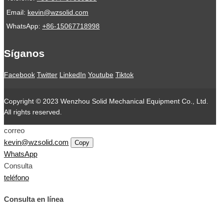
Email:
kevin@wzsolid.com
WhatsApp:
+86-15067718998
Síganos
Facebook
Twitter
LinkedIn
Youtube
Tiktok
Copyright © 2023 Wenzhou Solid Mechanical Equipment Co., Ltd.
All rights reserved.
correo
kevin@wzsolid.com
Copy
WhatsApp
Consulta
teléfono
Consulta en línea