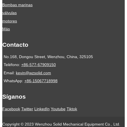
Bombas marinas
válvulas
motores
Más
Contacto
No.168, Dongou Street, Wenzhou, China, 325105
Teléfono:
+86-577-67909150
Email:
kevin@wzsolid.com
WhatsApp:
+86-15067718998
Síganos
Facebook
Twitter
LinkedIn
Youtube
Tiktok
Copyright © 2023 Wenzhou Solid Mechanical Equipment Co., Ltd.