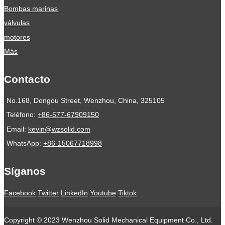
Bombas marinas
válvulas
motores
Más
Contacto
No.168, Dongou Street, Wenzhou, China, 325105
Teléfono:
+86-577-67909150
Email:
kevin@wzsolid.com
WhatsApp:
+86-15067718998
Síganos
Facebook
Twitter
LinkedIn
Youtube
Tiktok
Copyright © 2023 Wenzhou Solid Mechanical Equipment Co., Ltd.