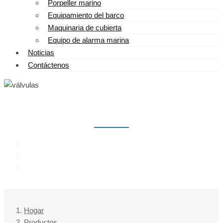
Porpeller marino
Equipamiento del barco
Maquinaria de cubierta
Equipo de alarma marina
Noticias
Contáctenos
VÁLVULAS
Hogar
Productos
válvulas
Hogar
Productos