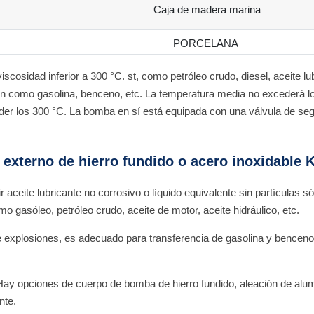
Caja de madera marina
PORCELANA
cosidad inferior a 300 °C. st, como petróleo crudo, diesel, aceite lu
ión como gasolina, benceno, etc. La temperatura media no excederá l
eder los 300 °C. La bomba en sí está equipada con una válvula de se
 externo de hierro fundido o acero inoxidable
ceite lubricante no corrosivo o líquido equivalente sin partículas só
 gasóleo, petróleo crudo, aceite de motor, aceite hidráulico, etc.
explosiones, es adecuado para transferencia de gasolina y benceno. T
ay opciones de cuerpo de bomba de hierro fundido, aleación de alumin
nte.