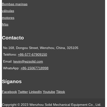
Bombas marinas
válvulas
motores
Más
Contacto
No.168, Dongou Street, Wenzhou, China, 325105
Teléfono:
+86-577-67909150
Email:
kevin@wzsolid.com
WhatsApp:
+86-15067718998
Síganos
Facebook
Twitter
LinkedIn
Youtube
Tiktok
Copyright © 2023 Wenzhou Solid Mechanical Equipment Co., Ltd.