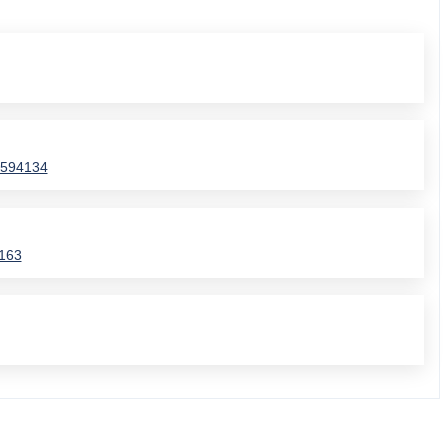
3594134
4163